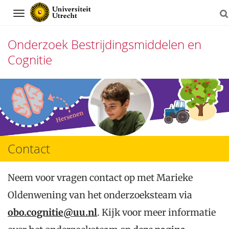
Navigation
Onderzoek Bestrijdingsmiddelen en
Cognitie
Direct
naar
het
inhoud
Contact
Neem voor vragen contact op met Marieke
Oldenwening van het onderzoeksteam via
obo.cognitie@uu.nl
. Kijk voor meer informatie